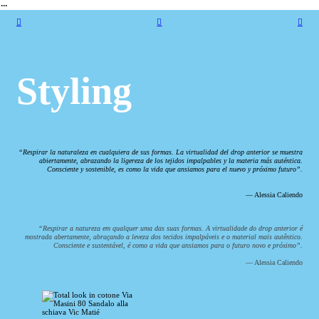
︎
︎︎︎
︎
︎︎︎
Styling
“Respirar la naturaleza en cualquiera de sus formas. La virtualidad del drop anterior se muestra
abiertamente, abrazando la ligereza de los tejidos impalpables y la materia más auténtica.
Consciente y sostenible, es como la vida que ansiamos para el nuevo y próximo futuro”.
― Alessia Caliendo
“Respirar a natureza em qualquer uma das suas formas. A virtualidade do drop anterior é
mostrada abertamente, abraçando a leveza dos tecidos impalpáveis e o material mais autêntico.
Consciente e sustentável, é como a vida que ansiamos para o futuro novo e próximo”.
― Alessia Caliendo