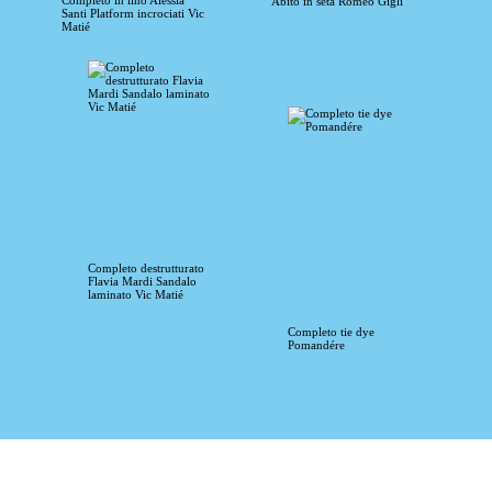
Abito in seta Romeo Gigli
Santi Platform incrociati Vic
Matié
Completo destrutturato
Flavia Mardi Sandalo
laminato Vic Matié
Completo tie dye
Pomandére
@2021 designed by
@itm.srl